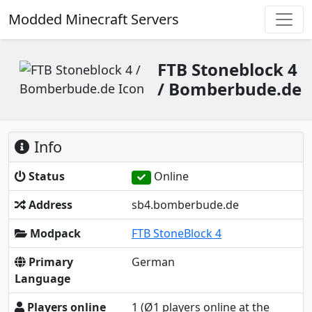
Modded Minecraft Servers
FTB Stoneblock 4
/ Bomberbude.de
Info
Status
Online
Address
sb4.bomberbude.de
Modpack
FTB StoneBlock 4
Primary
German
Language
Players online
1
(Ø1 players online at the