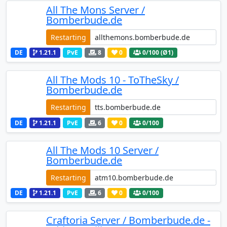
All The Mons Server /
Bomberbude.de
Restarting
DE
1.21.1
PvE
8
0
0
/100 (Ø1)
All The Mods 10 - ToTheSky /
Bomberbude.de
Restarting
DE
1.21.1
PvE
6
0
0
/100
All The Mods 10 Server /
Bomberbude.de
Restarting
DE
1.21.1
PvE
6
0
0
/100
Craftoria Server / Bomberbude.de -