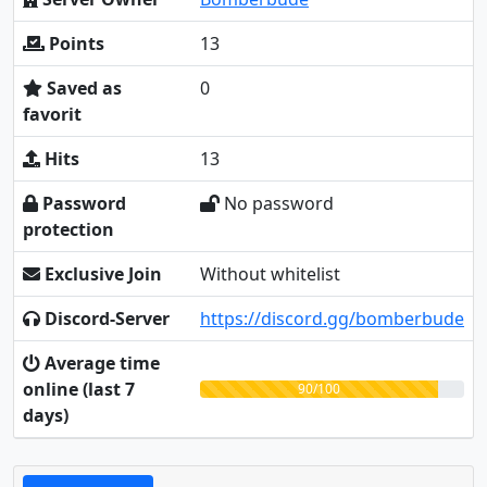
Points
13
Saved as
0
favorit
Hits
13
Password
No password
protection
Exclusive Join
Without whitelist
Discord-Server
https://discord.gg/bomberbude
Average time
online (last 7
90/100
days)