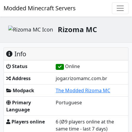
Modded Minecraft Servers
Rizoma MC
Info
Status
Online
Address
jogar.rizomamc.com.br
Modpack
The Modded Rizoma MC
Primary
Portuguese
Language
Players online
6
(Ø9 players online at the
same time - last 7 days)