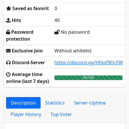
Saved as favorit
0
Hits
40
Password
No password
protection
Exclusive Join
Without whitelist
Discord-Server
https://discord.gg/Hfqsf9QcFW
Average time
99/100
online (last 7 days)
Description
Statistics
Server-Uptime
Player History
Top-Voter