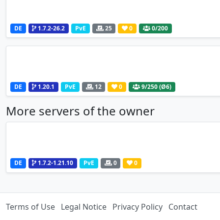
DE
1.7.2-26.2
PvE
25
0
0
/200
DE
1.20.1
PvE
12
0
9
/250 (Ø6)
More servers of the owner
DE
1.7.2-1.21.10
PvE
0
0
Terms of Use
Legal Notice
Privacy Policy
Contact