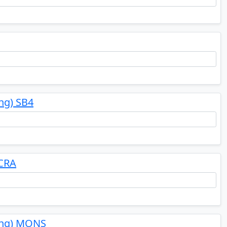
ng) SB4
 CRA
Eng) MONS