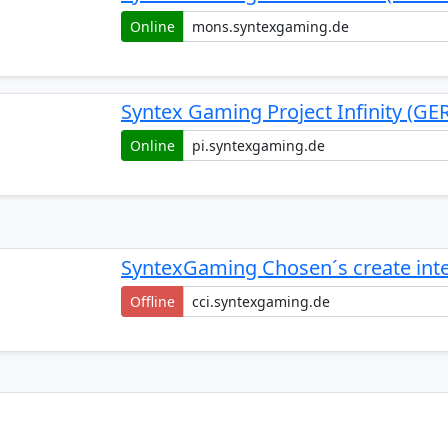
Online
Syntex Gaming Project Infinity (GE
Online
SyntexGaming Chosen´s create inte
Offline