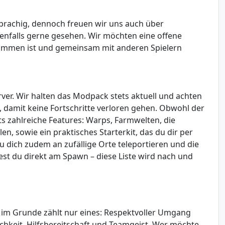
sprachig, dennoch freuen wir uns auch über
ebenfalls gerne gesehen. Wir möchten eine offene
kommen ist und gemeinsam mit anderen Spielern
rver. Wir halten das Modpack stets aktuell und achten
, damit keine Fortschritte verloren gehen. Obwohl der
eits zahlreiche Features: Warps, Farmwelten, die
en, sowie ein praktisches Starterkit, das du dir per
u dich zudem an zufällige Orte teleportieren und die
dest du direkt am Spawn – diese Liste wird nach und
r im Grunde zählt nur eines: Respektvoller Umgang
ichkeit, Hilfsbereitschaft und Teamgeist. Wer möchte,