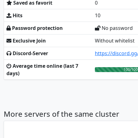
Saved as favorit
0
Hits
10
Password protection
No password
Exclusive Join
Without whitelist
Discord-Server
https://discord.g
Average time online (last 7
100/100
days)
More servers of the same cluster