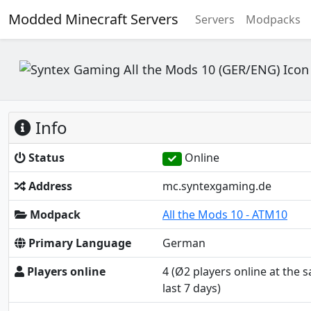
Modded Minecraft Servers
Servers
Modpacks
Info
Status
Online
Address
mc.syntexgaming.de
Modpack
All the Mods 10 - ATM10
Primary Language
German
Players online
4
(Ø2 players online at the 
last 7 days)