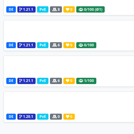
DE
1.21.1
PvE
8
0
0
/100 (Ø1)
DE
1.21.1
PvE
6
0
0
/100
DE
1.21.1
PvE
6
0
1
/100
DE
1.20.1
PvE
0
0