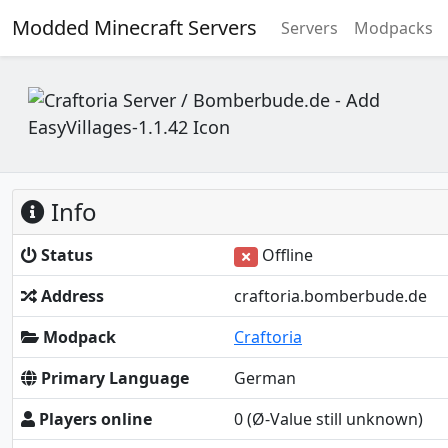
Modded Minecraft Servers
Servers
Modpacks
Info
Status
Offline
Address
craftoria.bomberbude.de
Modpack
Craftoria
Primary Language
German
Players online
0
(Ø-Value still unknown)