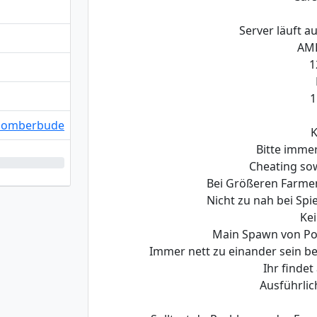
Server läuft a
AMD
1
1
/bomberbude
K
Bitte immer
Cheating sow
Bei Größeren Farmen
Nicht zu nah bei Sp
Kei
Main Spawn von Por
Immer nett zu einander sein be
Ihr findet
Ausführlic