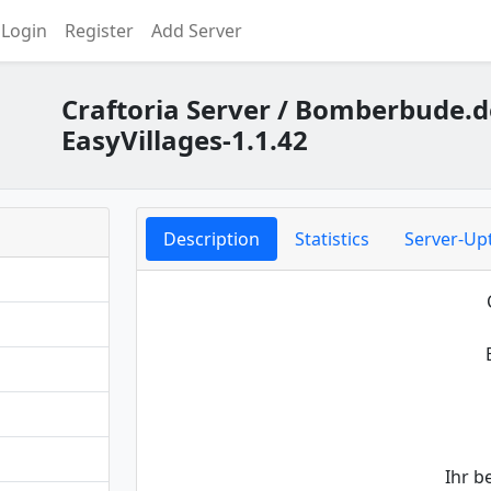
Login
Register
Add Server
Craftoria Server / Bomberbude.d
EasyVillages-1.1.42
Description
Statistics
Server-Up
Ihr b