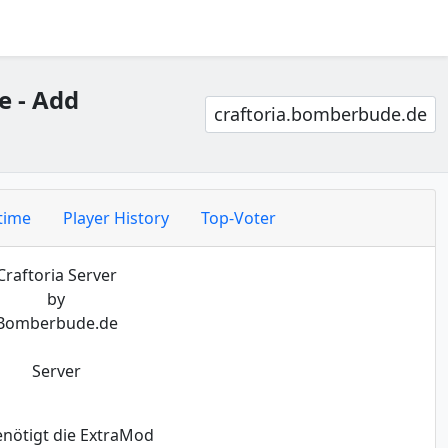
e - Add
craftoria.bomberbude.de
time
Player History
Top-Voter
Craftoria Server
by
Bomberbude.de
Server
enötigt die ExtraMod