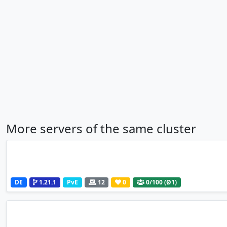
More servers of the same cluster
DE
1.21.1
PvE
12
0
0
/100 (Ø1)